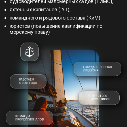
судоводителей маломерных судов (ГИМС),
яхтенных капитанов (IYT),
командного и рядового состава (КиМ)
юристов (повышение квалификации по
морскому праву)
ГОСУДАРСТВЕННАЯ
ЛИЦЕНЗИЯ
РАБОТАЕМ
С 2001 ГОДА
БОЛЕЕ 24 000
ВЫПУСКНИКОВ
КОМАНДА
ПРОФЕССИОНАЛОВ